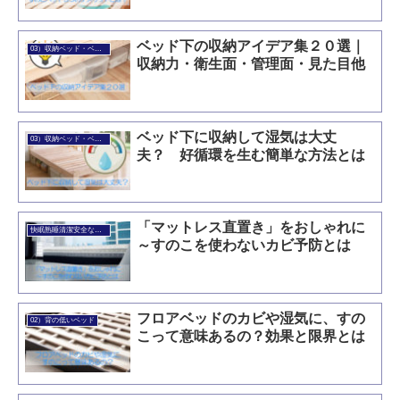
ベッド下の収納アイデア集２０選｜
03）収納ベッド・ベッド下収納
収納力・衛生面・管理面・見た目他
ベッド下に収納して湿気は大丈
03）収納ベッド・ベッド下収納
夫？ 好循環を生む簡単な方法とは
「マットレス直置き」をおしゃれに
快眠熟睡清潔安全なベッド
～すのこを使わないカビ予防とは
フロアベッドのカビや湿気に、すの
02）背の低いベッド
こって意味あるの？効果と限界とは