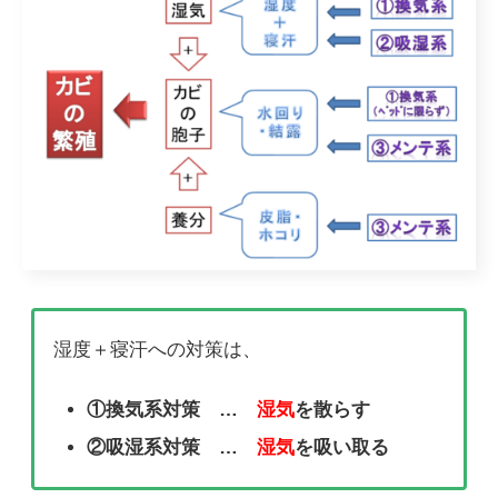
湿度＋寝汗への対策は、
①換気系対策 …
湿気
を散らす
②吸湿系対策 …
湿気
を吸い取る